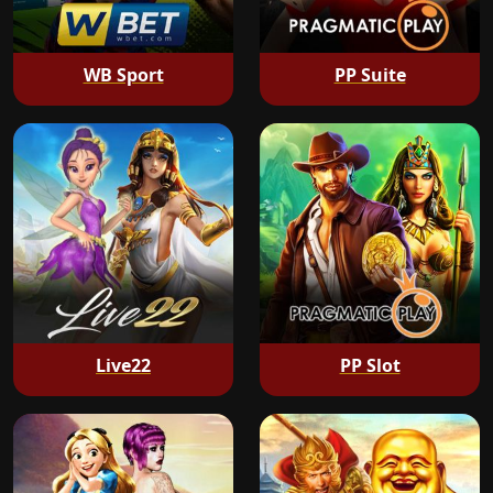
WB Sport
PP Suite
Live22
PP Slot