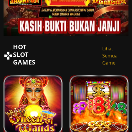
HOT
Lihat
SLOT
Semua
GAMES
Game